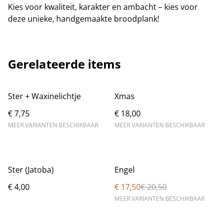
Kies voor kwaliteit, karakter en ambacht – kies voor
deze unieke, handgemaakte broodplank!
Gerelateerde items
Ster + Waxinelichtje
Xmas
€ 7,75
€ 18,00
MEER VARIANTEN BESCHIKBAAR
MEER VARIANTEN BESCHIKBAAR
%
Ster (Jatoba)
Engel
€ 4,00
€ 17,50
€ 20,50
MEER VARIANTEN BESCHIKBAAR