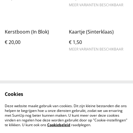
MEER VARIANTEN BESCHIKBAAR
Kerstboom (In Blok)
Kaartje (Sinterklaas)
€ 20,00
€ 1,50
MEER VARIANTEN BESCHIKBAAR
Cookies
Contact ons
Algemene
voorwaarden
Deze website maakt gebruik van cookies. Dit zijn kleine bestanden die ons
Privacybeleid
Cookie Policy
helpen te begrijpen hoe u onze diensten gebruikt, zodat we uw ervaring
met SumUp nog beter kunnen maken. U kunt meer over deze cookies
vinden en regelen hoe deze worden gebruikt door op "Cookie-instellingen"
te klikken. U kunt ook ons
Cookiebeleid
raadplegen.